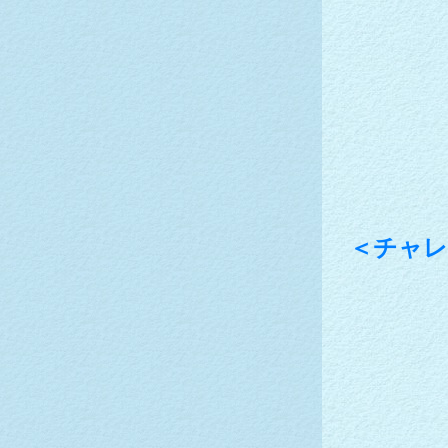
こんな新
いやいや頭
＜チャレ