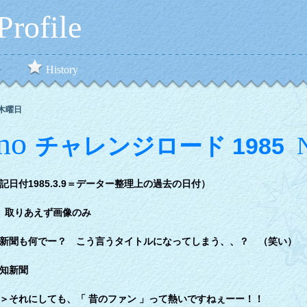
rofile
e
History
日木曜日
ino
N
チャレンジロード 1985
（上記日付1985.3.9＝データー整理上の過去の日付）
りあえず画像のみ
も何でー？ こう言うタイトルになってしまう、、？ （笑い）
知新聞
ても、「 昔のファン 」って熱いですねぇーー！！