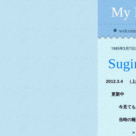
My P
welcom
1985年3月7
Sug
2012.3.4 
更新中 取
今見ても新聞
当時の報
＞＞それにし