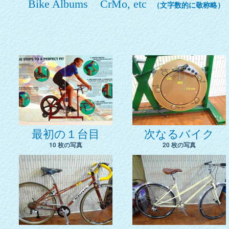
Bike Albums CrMo, etc
（文字数的に敬称略）
最初の１台目
次なるバイク
10 枚の写真
20 枚の写真